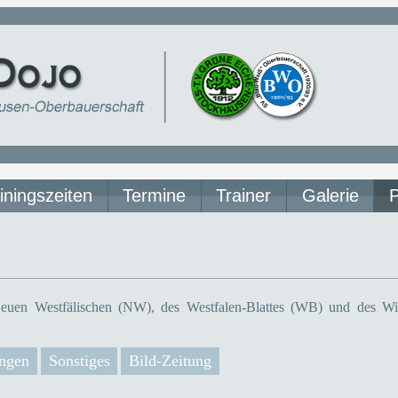
iningszeiten
Termine
Trainer
Galerie
euen Westfälischen (NW), des Westfalen-Blattes (WB) und des Wit
ngen
Sonstiges
Bild-Zeitung