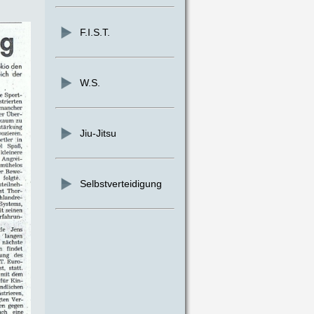
F.I.S.T.
W.S.
Jiu-Jitsu
Selbstverteidigung