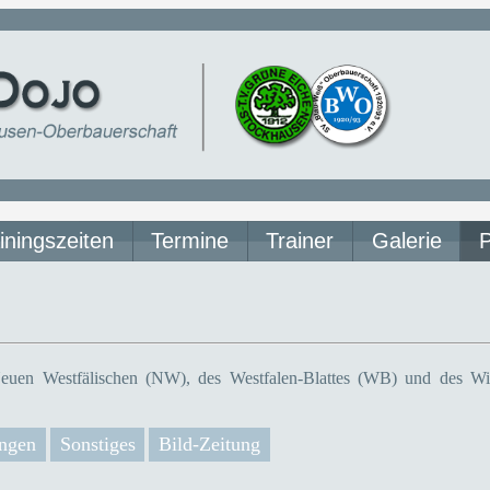
iningszeiten
Termine
Trainer
Galerie
euen Westfälischen (NW), des Westfalen-Blattes (WB) und des Wit
ngen
Sonstiges
Bild-Zeitung