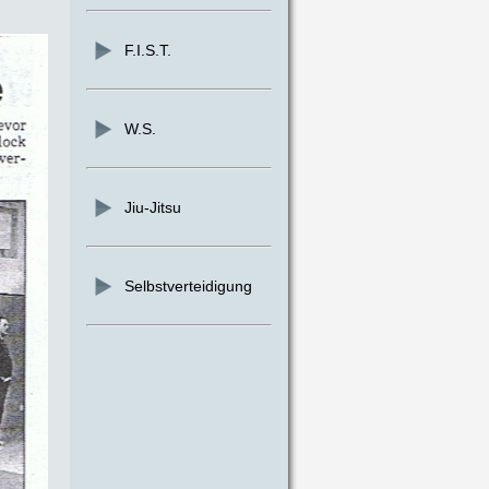
F.I.S.T.
W.S.
Jiu-Jitsu
Selbstverteidigung