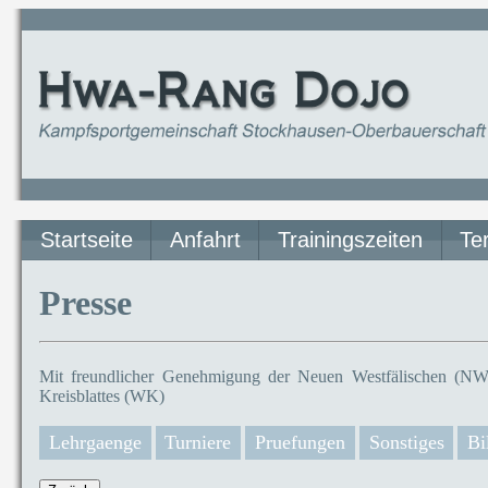
Startseite
Anfahrt
Trainingszeiten
Te
Presse
Mit freundlicher Genehmigung der Neuen Westfälischen (NW)
Kreisblattes (WK)
Lehrgaenge
Turniere
Pruefungen
Sonstiges
Bi