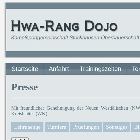
Startseite
Anfahrt
Trainingszeiten
Te
Presse
Mit freundlicher Genehmigung der Neuen Westfälischen (NW)
Kreisblattes (WK)
Lehrgaenge
Turniere
Pruefungen
Sonstiges
Bi