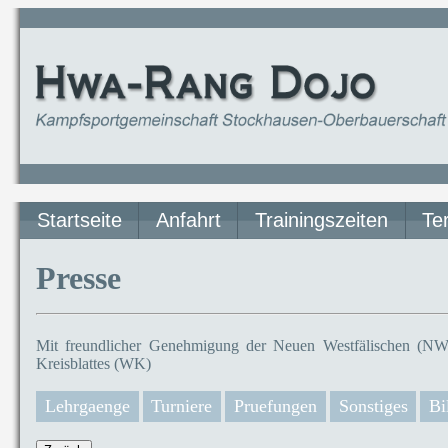
Startseite
Anfahrt
Trainingszeiten
Te
Presse
Mit freundlicher Genehmigung der Neuen Westfälischen (NW)
Kreisblattes (WK)
Lehrgaenge
Turniere
Pruefungen
Sonstiges
Bi