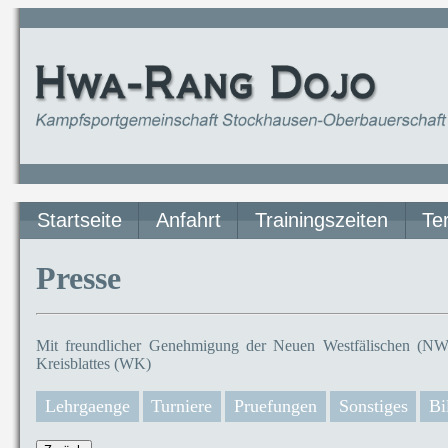
Startseite
Anfahrt
Trainingszeiten
Te
Presse
Mit freundlicher Genehmigung der Neuen Westfälischen (NW)
Kreisblattes (WK)
Lehrgaenge
Turniere
Pruefungen
Sonstiges
Bi