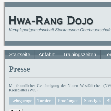
Startseite
Anfahrt
Trainingszeiten
Te
Presse
Mit freundlicher Genehmigung der Neuen Westfälischen (NW)
Kreisblattes (WK)
Lehrgaenge
Turniere
Pruefungen
Sonstiges
Bi