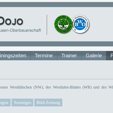
iningszeiten
Termine
Trainer
Galerie
euen Westfälischen (NW), des Westfalen-Blattes (WB) und des Wit
ngen
Sonstiges
Bild-Zeitung