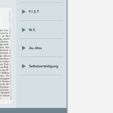
F.I.S.T.
W.S.
Jiu-Jitsu
Selbstverteidigung