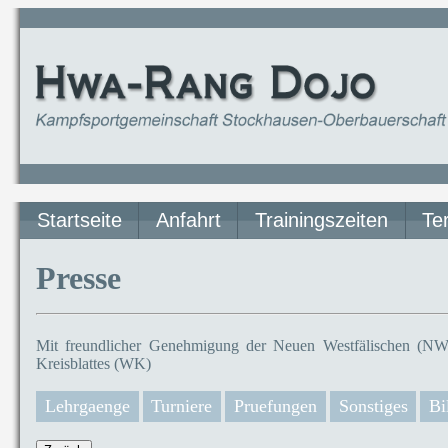
Startseite
Anfahrt
Trainingszeiten
Te
Presse
Mit freundlicher Genehmigung der Neuen Westfälischen (NW)
Kreisblattes (WK)
Lehrgaenge
Turniere
Pruefungen
Sonstiges
Bi