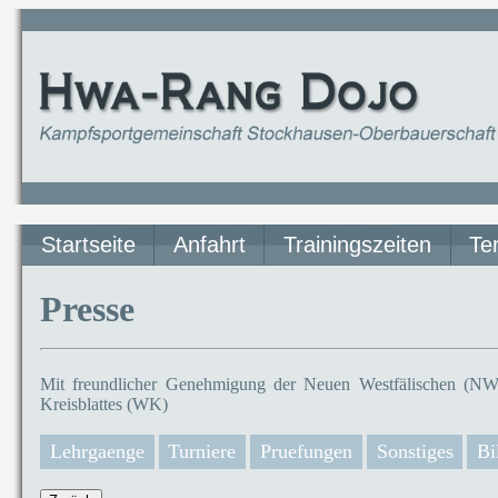
Startseite
Anfahrt
Trainingszeiten
Te
Presse
Mit freundlicher Genehmigung der Neuen Westfälischen (NW)
Kreisblattes (WK)
Lehrgaenge
Turniere
Pruefungen
Sonstiges
Bi