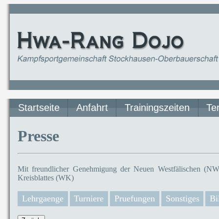
Startseite
Anfahrt
Trainingszeiten
Te
Presse
Mit freundlicher Genehmigung der Neuen Westfälischen (NW)
Kreisblattes (WK)
Lehrgaenge
Turniere
Pruefungen
Sonstiges
Bi