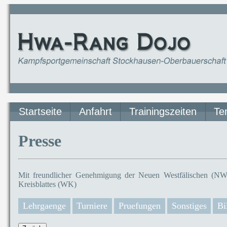
Startseite
Anfahrt
Trainingszeiten
Te
Presse
Mit freundlicher Genehmigung der Neuen Westfälischen (NW)
Kreisblattes (WK)
Lehrgaenge
Turniere
Pruefungen
Sonstiges
Bi