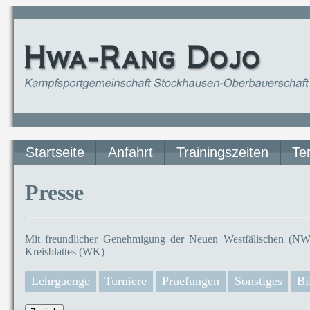
Startseite
Anfahrt
Trainingszeiten
Te
Presse
Mit freundlicher Genehmigung der Neuen Westfälischen (NW)
Kreisblattes (WK)
Lehrgaenge
Turniere
Pruefungen
Sonstiges
Bi