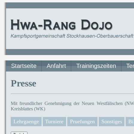
Startseite
Anfahrt
Trainingszeiten
Te
Presse
Mit freundlicher Genehmigung der Neuen Westfälischen (NW)
Kreisblattes (WK)
Lehrgaenge
Turniere
Pruefungen
Sonstiges
Bi