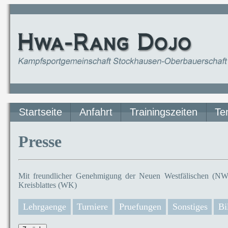
Startseite
Anfahrt
Trainingszeiten
Te
Presse
Mit freundlicher Genehmigung der Neuen Westfälischen (NW)
Kreisblattes (WK)
Lehrgaenge
Turniere
Pruefungen
Sonstiges
Bi