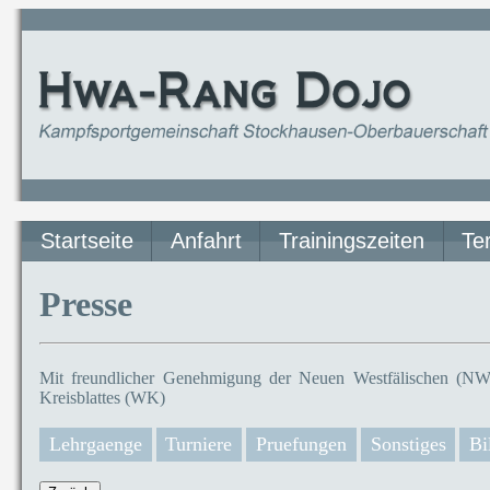
Startseite
Anfahrt
Trainingszeiten
Te
Presse
Mit freundlicher Genehmigung der Neuen Westfälischen (NW)
Kreisblattes (WK)
Lehrgaenge
Turniere
Pruefungen
Sonstiges
Bi