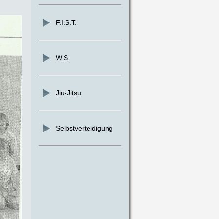
F.I.S.T.
W.S.
Jiu-Jitsu
Selbstverteidigung