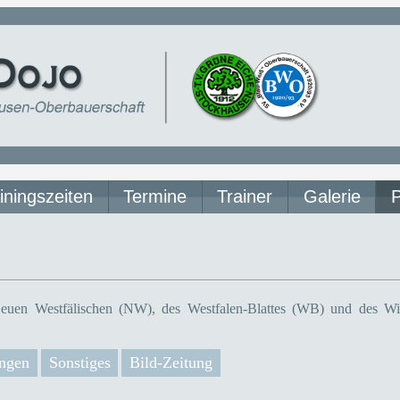
iningszeiten
Termine
Trainer
Galerie
euen Westfälischen (NW), des Westfalen-Blattes (WB) und des Wit
ngen
Sonstiges
Bild-Zeitung