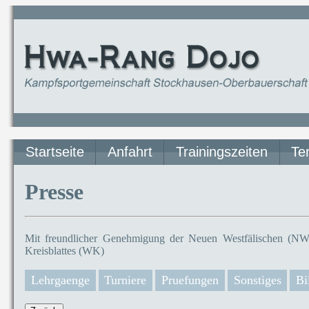
Startseite
Anfahrt
Trainingszeiten
Te
Presse
Mit freundlicher Genehmigung der Neuen Westfälischen (NW)
Kreisblattes (WK)
Lehrgaenge
Turniere
Pruefungen
Sonstiges
Bi