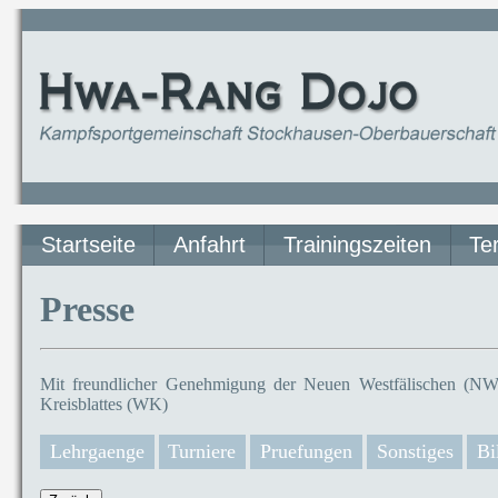
Startseite
Anfahrt
Trainingszeiten
Te
Presse
Mit freundlicher Genehmigung der Neuen Westfälischen (NW)
Kreisblattes (WK)
Lehrgaenge
Turniere
Pruefungen
Sonstiges
Bi