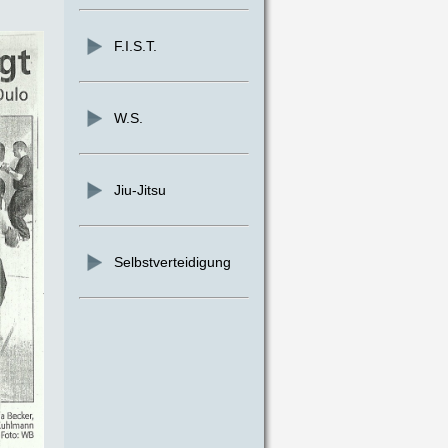
F.I.S.T.
W.S.
Jiu-Jitsu
Selbstverteidigung