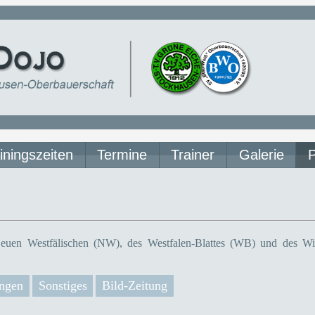
iningszeiten
Termine
Trainer
Galerie
euen Westfälischen (NW), des Westfalen-Blattes (WB) und des Wit
ngen
Sonstiges
Bild-Zeitung