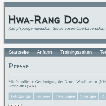
Startseite
Anfahrt
Trainingszeiten
Te
Presse
Mit freundlicher Genehmigung der Neuen Westfälischen (NW)
Kreisblattes (WK)
Lehrgaenge
Turniere
Pruefungen
Sonstiges
Bi