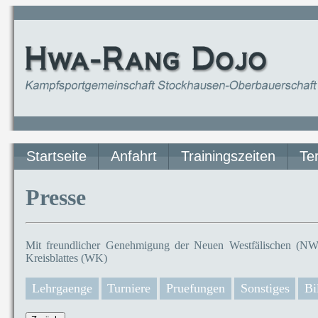
Startseite
Anfahrt
Trainingszeiten
Te
Presse
Mit freundlicher Genehmigung der Neuen Westfälischen (NW)
Kreisblattes (WK)
Lehrgaenge
Turniere
Pruefungen
Sonstiges
Bi