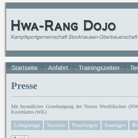
Startseite
Anfahrt
Trainingszeiten
Te
Presse
Mit freundlicher Genehmigung der Neuen Westfälischen (NW)
Kreisblattes (WK)
Lehrgaenge
Turniere
Pruefungen
Sonstiges
Bi