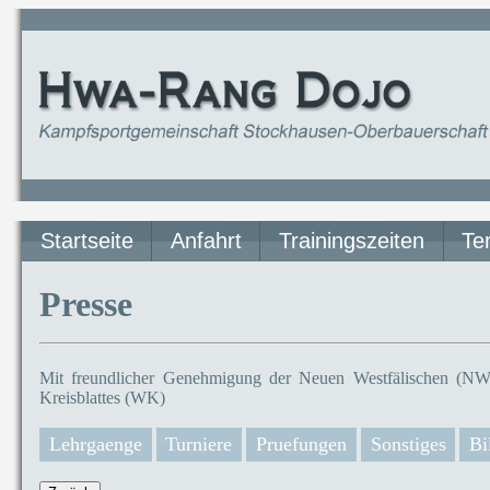
Startseite
Anfahrt
Trainingszeiten
Te
Presse
Mit freundlicher Genehmigung der Neuen Westfälischen (NW)
Kreisblattes (WK)
Lehrgaenge
Turniere
Pruefungen
Sonstiges
Bi