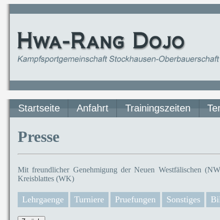
Startseite
Anfahrt
Trainingszeiten
Te
Presse
Mit freundlicher Genehmigung der Neuen Westfälischen (NW)
Kreisblattes (WK)
Lehrgaenge
Turniere
Pruefungen
Sonstiges
Bi